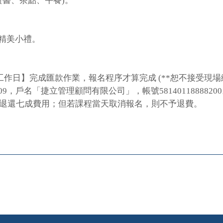
訓證書、茶點、午餐)。
贈精美小禮。
作日】完成匯款作業，報名程序才算完成 (**恕不接受現場繳
9，戶名「捷立管理顧問有限公司」，帳號5814011888820
者，退還七成費用；但若課程當天取消報名，則不予退費。