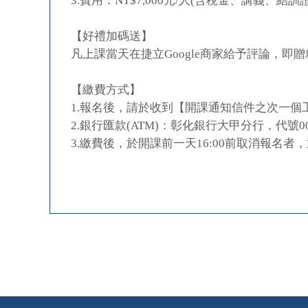
3.費用：NT$7,000元/人(含稅金、講義、結
【好禮加碼送】
凡上課當天在捷立Google商家給予評論，即
【繳費方式】
1.報名後，請於收到【開課通知信件之次一個工
2.銀行匯款(ATM)：彰化銀行大甲分行，代號00
3.繳費後，於開課前一天16:00前取消報名