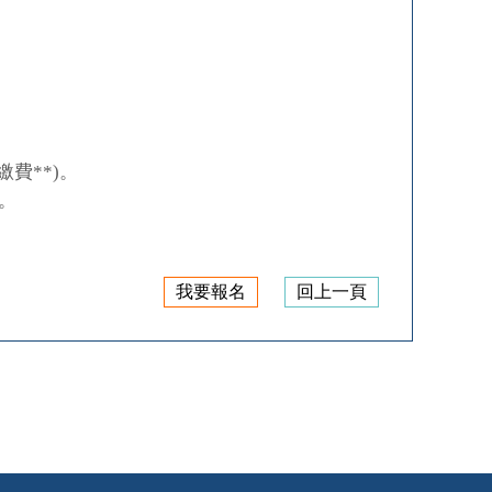
費**)。
0。
我要報名
回上一頁