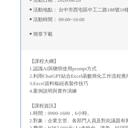
￭ 活動日期：2026/08/26
￭ 活動地點： 台中市西屯區中工二路188號10
￭ 活動時間： 09:00~16:00
￭ 簡章下載
【課程大綱】
1.認識AI與聰明使用prompt方式
2.利用ChatGPT結合Excel函數簡化工作流程應
3.Excel資料樞紐表製作技巧
4.案例說明與實作演練
【課程資訊】
1.時間：0900-1600，6小時。
2.對象：企業主管、各部門人員及對此議題有